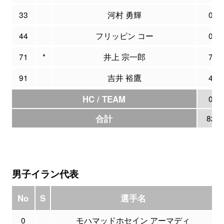
33
河村 勇輝
0
44
フリッピン コー
0
71
*
井上 宗一郎
7
91
吉井 裕鷹
4
HC / TEAM
0
合計
82
男子イラン代表
No
S
選手名
0
モハマッドホセイン アーマディ