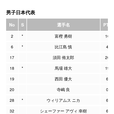
男子日本代表
No
S
選手名
PTS
2
*
富樫 勇樹
10
6
*
比江島 慎
4
17
須田 侑太郎
20
18
*
馬場 雄大
19
19
西田 優大
6
20
寺嶋 良
0
28
*
ウィリアムス ニカ
6
32
シェーファー アヴィ 幸樹
6