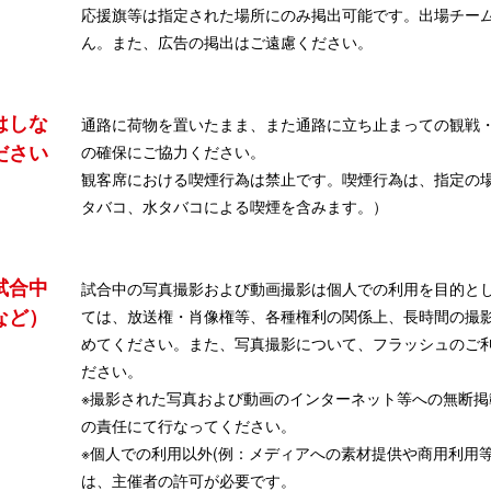
応援旗等は指定された場所にのみ掲出可能です。出場チー
ん。また、広告の掲出はご遠慮ください。
はしな
通路に荷物を置いたまま、また通路に立ち止まっての観戦
ださい
の確保にご協力ください。
観客席における喫煙行為は禁止です。喫煙行為は、指定の
タバコ、水タバコによる喫煙を含みます。）
試合中
試合中の写真撮影および動画撮影は個人での利用を目的と
など）
ては、放送権・肖像権等、各種権利の関係上、長時間の撮影
めてください。また、写真撮影について、フラッシュのご
ださい。
※撮影された写真および動画のインターネット等への無断
の責任にて行なってください。
※個人での利用以外(例：メディアへの素材提供や商用利用
は、主催者の許可が必要です。