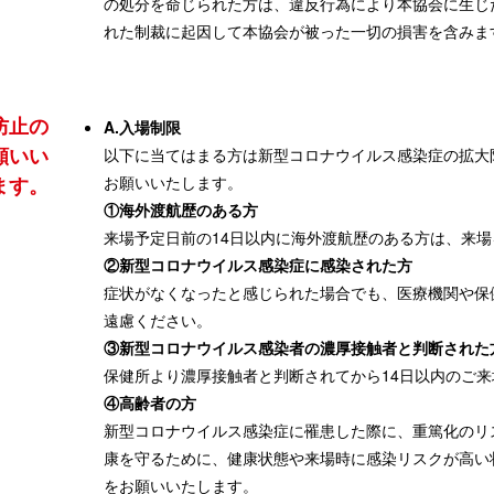
の処分を命じられた方は、違反行為により本協会に生じ
れた制裁に起因して本協会が被った一切の損害を含みま
防止の
A.入場制限
願いい
以下に当てはまる方は新型コロナウイルス感染症の拡大
ます。
お願いいたします。
①海外渡航歴のある方
来場予定日前の14日以内に海外渡航歴のある方は、来
②新型コロナウイルス感染症に感染された方
症状がなくなったと感じられた場合でも、医療機関や保
遠慮ください。
③新型コロナウイルス感染者の濃厚接触者と判断された
保健所より濃厚接触者と判断されてから14日以内のご
④高齢者の方
新型コロナウイルス感染症に罹患した際に、重篤化のリ
康を守るために、健康状態や来場時に感染リスクが高い
をお願いいたします。