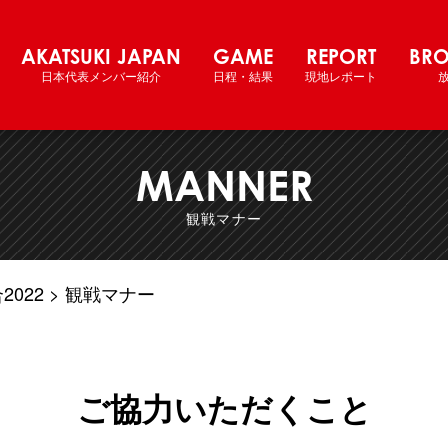
ム国際強化試合 2022
AKATSUKI JAPAN
GAME
REPORT
BRO
日本代表メンバー紹介
日程・結果
現地レポート
MANNER
観戦マナー
022
観戦マナー
ご協力いただくこと