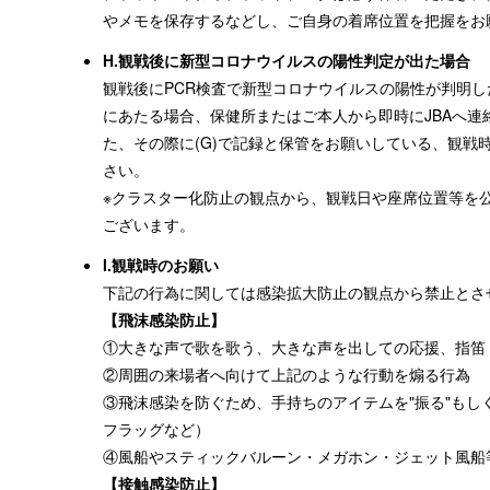
やメモを保存するなどし、ご自身の着席位置を把握をお
H.観戦後に新型コロナウイルスの陽性判定が出た場合
観戦後にPCR検査で新型コロナウイルスの陽性が判明し
にあたる場合、保健所またはご本人から即時にJBAへ
た、その際に(G)で記録と保管をお願いしている、観戦
さい。
※クラスター化防止の観点から、観戦日や座席位置等を
ございます。
I.観戦時のお願い
下記の行為に関しては感染拡大防止の観点から禁止とさ
【飛沫感染防止】
①大きな声で歌を歌う、大きな声を出しての応援、指笛
②周囲の来場者へ向けて上記のような行動を煽る行為
③飛沫感染を防ぐため、手持ちのアイテムを"振る"もし
フラッグなど）
④風船やスティックバルーン・メガホン・ジェット風船
【接触感染防止】