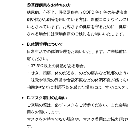
⑤基礎疾患をお持ちの方
糖尿病、心不全、呼吸器疾患（COPD 等）等の基礎疾
剤や抗がん剤等を用いている方は、新型コロナウイルス
いとされています。お客さまの健康を守るために、健康
される場合には来場自粛のご検討をお願いいたします。
B.体調管理について
日常生活での体調管理をお願いいたします。ご来場前に
慮ください。
・37.5℃以上の発熱がある場合。
・せき、頭痛、体のだるさ、のどの痛みなど風邪のよう
・味覚や嗅覚の異常や食欲不振などの体調不良が感じら
※観戦中などに体調不良を感じた場合には、すぐにスタ
C.マスク着用のお願い
ご来場の際は、必ずマスクをご持参ください。また会場
用をお願いします。
マスクをお持ちでない場合や、マスク着用にご協力頂け
す。