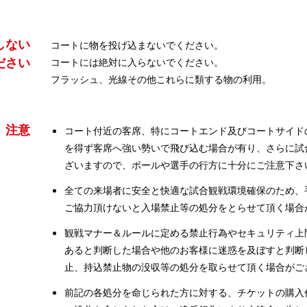
しない
コートに物を投げ込まないでください。
ださい
コートには絶対に入らないでください。
フラッシュ、光線その他これらに類する物の利用。
注意
コート付近の客席、特にコートエンド及びコートサイド
を得ず客席へ強い勢いで飛び込む場合が有り、さらに試
ざいますので、ボールや選手の行方に十分にご注意下さ
全ての来場者に安全と快適な試合観戦環境確保のため、
ご協力頂けないと入場禁止等の処分をとらせて頂く場合
観戦マナー＆ルールに定める禁止行為やセキュリティ上
あると判断した場合や他のお客様に迷惑を及ぼすと判断
止、持込禁止物の没収等の処分を取らせて頂く場合がご
前記の各処分を命じられた方に対する、チケットの購入