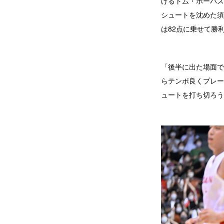
げるトム・ホーバス
シュートを沈めた須
は82点に乗せて勝
「後半に出た場面で
らテンポ良くプレー
ュートを打ち切ろう