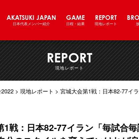
ム国際強化試合 2022
AKATSUKI JAPAN
GAME
REPORT
BRO
日本代表メンバー紹介
日程・結果
現地レポート
REPORT
現地レポート
022
現地レポート
宮城大会第1戦：日本82-77
第1戦：日本82-77イラン「毎試合